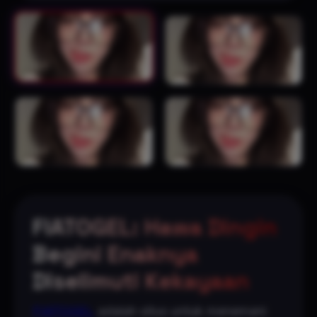
FIATOGEL: Hawa Dingin
Begini Enaknya
Diselimuti Kekayaan
FIATOGEL
adalah situs untuk menemani