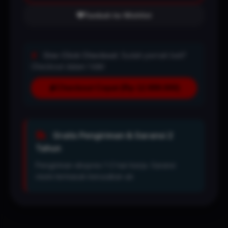
Tambah ke Wishlist
One-Click Checkout:
Sudah pernah beli?
Checkout dalam 1 klik!
Checkout Cepat (Rp 12.999.000)
Gratis Pengiriman & Garansi 2
Tahun
Pengiriman ekspres 1-2 hari kerja. Garansi
resmi termasuk kerusakan air.