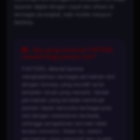
layanan digital dengan cepat dan efisien di
berbagai perangkat, baik mobile maupun
desktop.
Apa yang membuat FIATOGEL
menarik bagi pemain slot?
FIATOGEL dikenal karena
menghadirkan berbagai permainan slot
dengan konsep yang inovatif serta
tampilan visual yang menarik. Variasi
permainan yang tersedia membuat
pemain dapat mencoba berbagai jenis
slot dengan mekanisme berbeda,
sehingga pengalaman bermain tidak
terasa monoton. Selain itu, sistem
permainan yang responsif dan mudah