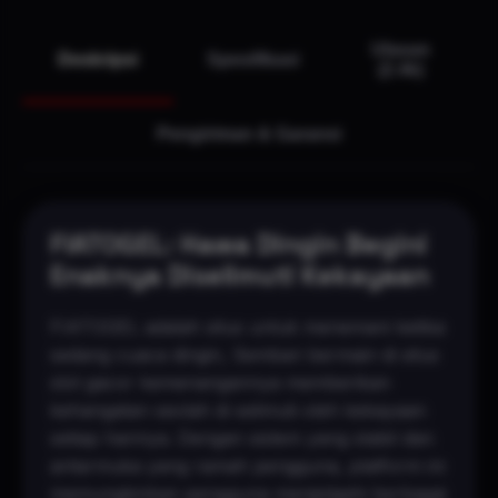
Ulasan
Deskripsi
Spesifikasi
(2.4k)
Pengiriman & Garansi
FIATOGEL: Hawa Dingin Begini
Enaknya Diselimuti Kekayaan
FIATOGEL adalah situs untuk menemani ketika
sedang cuaca dingin, Sembari bermain di situs
slot gacor kemenangannya memberikan
kehangatan seolah di selimuti oleh kekayaan
setiap harinya. Dengan sistem yang stabil dan
antarmuka yang ramah pengguna, platform ini
memungkinkan pengguna menjelajahi berbagai