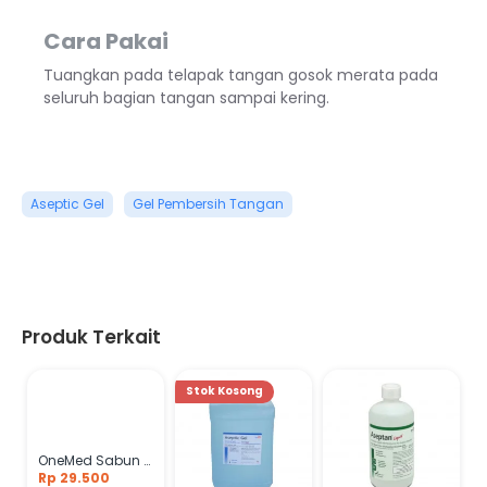
Cara Pakai
Tuangkan pada telapak tangan gosok merata pada
seluruh bagian tangan sampai kering.
Aseptic Gel
Gel Pembersih Tangan
Produk Terkait
Stok Kosong
OneMed Sabun Antibakteri 500ml - Sabun Pembersih Tangan
Rp 29.500